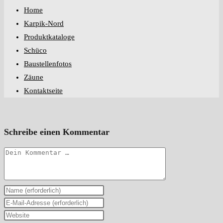
Home
Karpik-Nord
Produktkataloge
Schüco
Baustellenfotos
Zäune
Kontaktseite
Schreibe einen Kommentar
Kommentar
Gib
deinen
Gib
Namen
deine
Gib