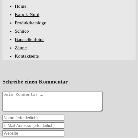
Home
Karpik-Nord
Produktkataloge
Schüco
Baustellenfotos
Zäune
Kontaktseite
Schreibe einen Kommentar
Kommentar
Gib
deinen
Gib
Namen
deine
Gib