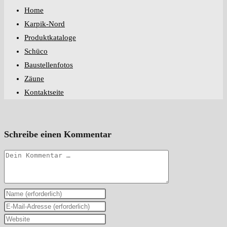
Home
Karpik-Nord
Produktkataloge
Schüco
Baustellenfotos
Zäune
Kontaktseite
Schreibe einen Kommentar
Kommentar
Gib
deinen
Gib
Namen
deine
Gib